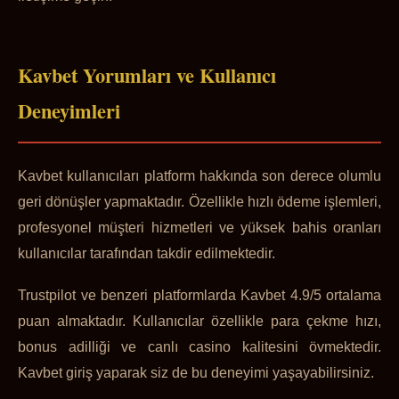
Kavbet Yorumları ve Kullanıcı
Deneyimleri
Kavbet kullanıcıları platform hakkında son derece olumlu
geri dönüşler yapmaktadır. Özellikle hızlı ödeme işlemleri,
profesyonel müşteri hizmetleri ve yüksek bahis oranları
kullanıcılar tarafından takdir edilmektedir.
Trustpilot ve benzeri platformlarda Kavbet 4.9/5 ortalama
puan almaktadır. Kullanıcılar özellikle para çekme hızı,
bonus adilliği ve canlı casino kalitesini övmektedir.
Kavbet giriş yaparak siz de bu deneyimi yaşayabilirsiniz.