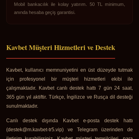
Mobil bankacılık ile kolay yatırım. 50 TL minimum,
anında hesaba geçiş garantisi.
Kavbet Müşteri Hizmetleri ve Destek
Kavbet, kullanıcı memnuniyetini en üst düzeyde tutmak
için profesyonel bir müşteri hizmetleri ekibi ile
çalışmaktadır. Kavbet canlı destek hattı 7 gün 24 saat,
365 gün yıl aktiftir. Türkçe, İngilizce ve Rusça dil desteği
sunulmaktadır.
Canlı destek dışında Kavbet e-posta destek hattı
(destek@m.kavbet-tr5.vip) ve Telegram üzerinden de
iletişim kurabilirsiniz. Kavbet müşteri temsilcileri, para