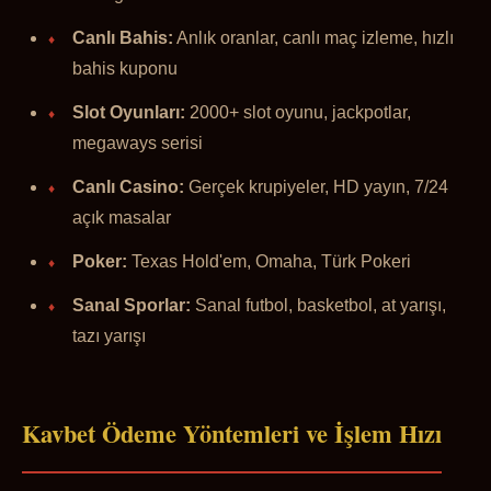
Canlı Bahis:
Anlık oranlar, canlı maç izleme, hızlı
bahis kuponu
Slot Oyunları:
2000+ slot oyunu, jackpotlar,
megaways serisi
Canlı Casino:
Gerçek krupiyeler, HD yayın, 7/24
açık masalar
Poker:
Texas Hold'em, Omaha, Türk Pokeri
Sanal Sporlar:
Sanal futbol, basketbol, at yarışı,
tazı yarışı
Kavbet Ödeme Yöntemleri ve İşlem Hızı