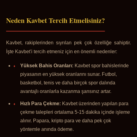
Neden Kavbet Tercih Etmelisiniz?
Kavbet, rakiplerinden sıyrılan pek çok özelliğe sahiptir.
İşte Kavbet'i tercih etmeniz için en önemli nedenler:
Yüksek Bahis Oranları:
Kavbet spor bahislerinde
piyasanın en yüksek oranlarını sunar. Futbol,
basketbol, tenis ve daha birçok spor dalında
avantajlı oranlarla kazanma şansınız artar.
Hızlı Para Çekme:
Kavbet üzerinden yapılan para
çekme talepleri ortalama 5-15 dakika içinde işleme
alınır. Papara, kripto para ve daha pek çok
yöntemle anında ödeme.