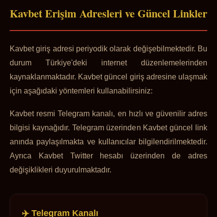
Kavbet Erişim Adresleri ve Güncel Linkler
Kavbet giriş adresi periyodik olarak değişebilmektedir. Bu
durum Türkiye'deki internet düzenlemelerinden
kaynaklanmaktadır. Kavbet güncel giriş adresine ulaşmak
için aşağıdaki yöntemleri kullanabilirsiniz:
Kavbet resmi Telegram kanalı, en hızlı ve güvenilir adres
bilgisi kaynağıdır. Telegram üzerinden Kavbet güncel link
anında paylaşılmakta ve kullanıcılar bilgilendirilmektedir.
Ayrıca Kavbet Twitter hesabı üzerinden de adres
değişiklikleri duyurulmaktadır.
✈️ Telegram Kanalı