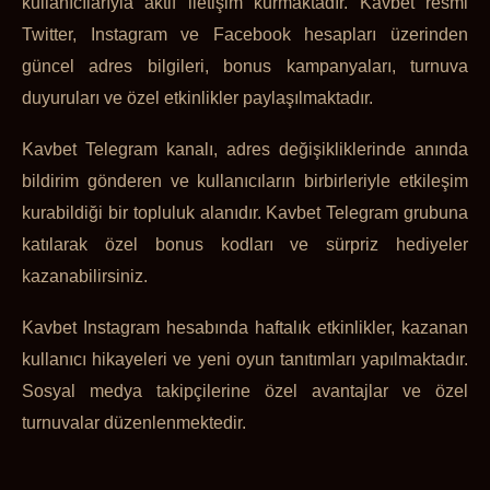
kullanıcılarıyla aktif iletişim kurmaktadır. Kavbet resmi
Twitter, Instagram ve Facebook hesapları üzerinden
güncel adres bilgileri, bonus kampanyaları, turnuva
duyuruları ve özel etkinlikler paylaşılmaktadır.
Kavbet Telegram kanalı, adres değişikliklerinde anında
bildirim gönderen ve kullanıcıların birbirleriyle etkileşim
kurabildiği bir topluluk alanıdır. Kavbet Telegram grubuna
katılarak özel bonus kodları ve sürpriz hediyeler
kazanabilirsiniz.
Kavbet Instagram hesabında haftalık etkinlikler, kazanan
kullanıcı hikayeleri ve yeni oyun tanıtımları yapılmaktadır.
Sosyal medya takipçilerine özel avantajlar ve özel
turnuvalar düzenlenmektedir.