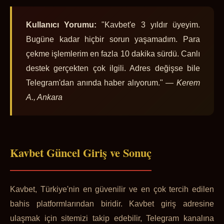
Kullanıcı Yorumu:
"Kavbet'e 3 yıldır üyeyim.
Bugüne kadar hiçbir sorun yaşamadım. Para
çekme işlemlerim en fazla 10 dakika sürdü. Canlı
destek gerçekten çok ilgili. Adres değişse bile
Telegram'dan anında haber alıyorum." —
Kerem
A., Ankara
Kavbet Güncel Giriş ve Sonuç
Kavbet, Türkiye'nin en güvenilir ve en çok tercih edilen
bahis platformlarından biridir. Kavbet giriş adresine
ulaşmak için sitemizi takip edebilir, Telegram kanalına