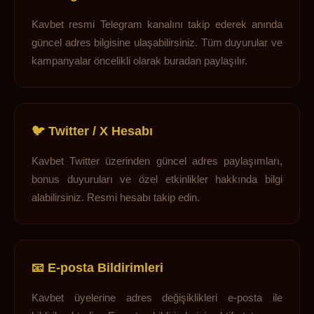
Kavbet resmi Telegram kanalını takip ederek anında
güncel adres bilgisine ulaşabilirsiniz. Tüm duyurular ve
kampanyalar öncelikli olarak buradan paylaşılır.
🐦 Twitter / X Hesabı
Kavbet Twitter üzerinden güncel adres paylaşımları,
bonus duyuruları ve özel etkinlikler hakkında bilgi
alabilirsiniz. Resmi hesabı takip edin.
📧 E-posta Bildirimleri
Kavbet üyelerine adres değişiklikleri e-posta ile