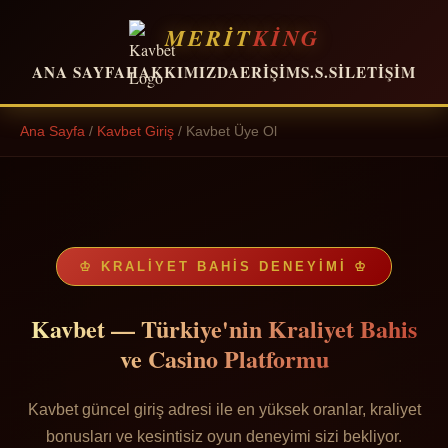
MERIT
KING
ANA SAYFA
HAKKIMIZDA
ERIŞIM
S.S.S
İLETIŞIM
Ana Sayfa
/
Kavbet Giriş
/
Kavbet Üye Ol
♔ KRALIYET BAHIS DENEYIMI ♔
Kavbet — Türkiye'nin Kraliyet Bahis
ve Casino Platformu
Kavbet güncel giriş adresi ile en yüksek oranlar, kraliyet
bonusları ve kesintisiz oyun deneyimi sizi bekliyor.